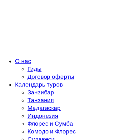
О нас
Гиды
Договор оферты
Календарь туров
Занзибар
Танзания
Мадагаскар
Индонезия
Флорес и Сумба
Комодо и Флорес
Сулавеси