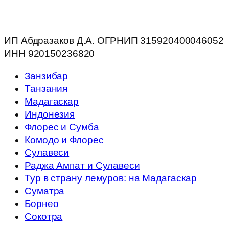
ИП Абдразаков Д.А. ОГРНИП 315920400046052
ИНН 920150236820
Занзибар
Танзания
Мадагаскар
Индонезия
Флорес и Сумба
Комодо и Флорес
Сулавеси
Раджа Ампат и Сулавеси
Тур в страну лемуров: на Мадагаскар
Суматра
Борнео
Сокотра