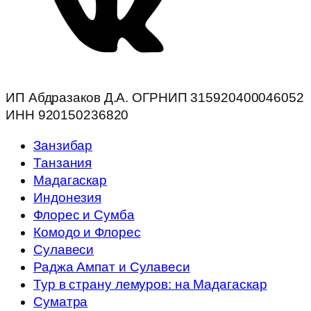
ИП Абдразаков Д.А. ОГРНИП 315920400046052
ИНН 920150236820
Занзибар
Танзания
Мадагаскар
Индонезия
Флорес и Сумба
Комодо и Флорес
Сулавеси
Раджа Ампат и Сулавеси
Тур в страну лемуров: на Мадагаскар
Суматра