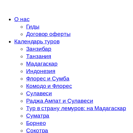
О нас
Гиды
Договор оферты
Календарь туров
Занзибар
Танзания
Мадагаскар
Индонезия
Флорес и Сумба
Комодо и Флорес
Сулавеси
Раджа Ампат и Сулавеси
Тур в страну лемуров: на Мадагаскар
Суматра
Борнео
Сокотра