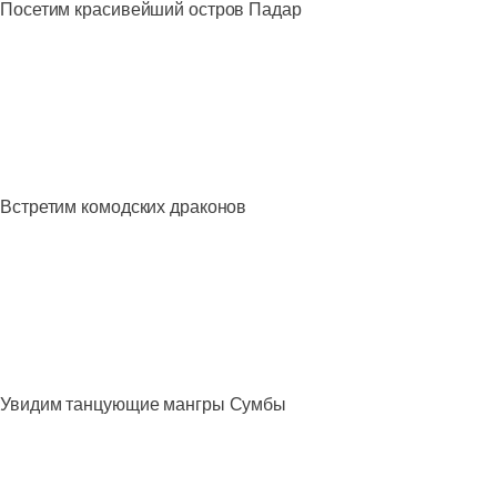
Посетим красивейший остров Падар
Встретим комодских драконов
Увидим танцующие мангры Сумбы