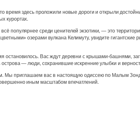
 это время здесь проложили новые дороги и открыли достойн
ых курортах.
 всё популярнее среди ценителей экзотики, — это территор
хцветными» озерами вулкана Келимуту, увидите гигантские 
ремя остановилось. Вас ждут деревни с крышами-башнями, з
ть острова — люди, сохранившие искренние улыбки и вернос
м
. Мы приглашаем вас в настоящую одиссею по Малым Зонд
 совершенно иным масштабом впечатлений.