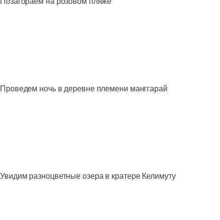
Позагораем на розовом пляже
Проведем ночь в деревне племени манггарай
Увидим разноцветные озера в кратере Келимуту