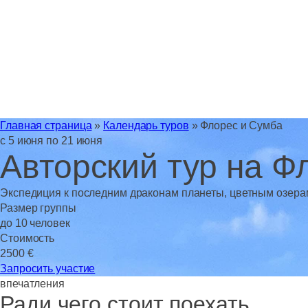
Главная страница
»
Календарь туров
»
Флорес и Сумба
с 5 июня по 21 июня
Авторский тур на Ф
Экспедиция к последним драконам планеты, цветным озера
Размер группы
до 10 человек
Стоимость
2500 €
Запросить участие
впечатления
Ради чего стоит поехать