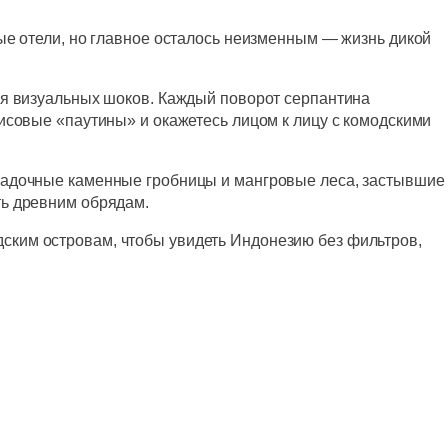
ые отели, но главное осталось неизменным — жизнь дикой
ия визуальных шоков. Каждый поворот серпантина
рисовые «паутины» и окажетесь лицом к лицу с комодскими
агадочные каменные гробницы и мангровые леса, застывшие
ть древним обрядам.
ским островам, чтобы увидеть Индонезию без фильтров,