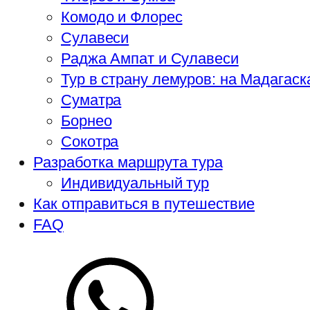
Комодо и Флорес
Сулавеси
Раджа Ампат и Сулавеси
Тур в страну лемуров: на Мадагаск
Суматра
Борнео
Сокотра
Разработка маршрута тура
Индивидуальный тур
Как отправиться в путешествие
FAQ