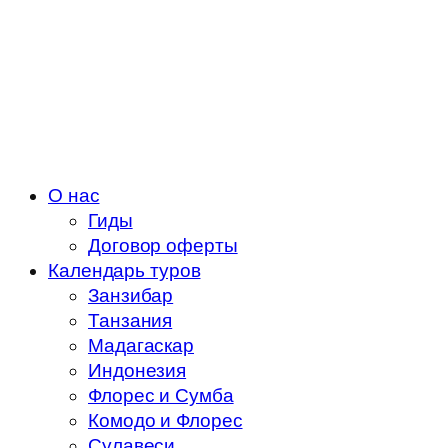
О нас
Гиды
Договор оферты
Календарь туров
Занзибар
Танзания
Мадагаскар
Индонезия
Флорес и Сумба
Комодо и Флорес
Сулавеси